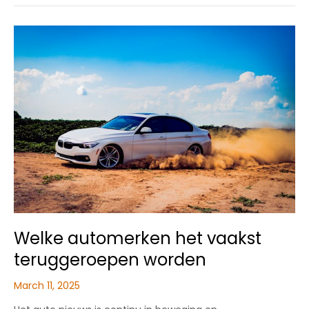
trends
in
autolease
voor
2025
Welke automerken het vaakst
teruggeroepen worden
March 11, 2025