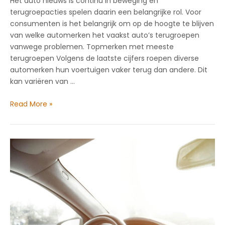
Het auto nieuws is continu in beweging en
terugroepacties spelen daarin een belangrijke rol. Voor
consumenten is het belangrijk om op de hoogte te blijven
van welke automerken het vaakst auto’s terugroepen
vanwege problemen. Topmerken met meeste
terugroepen Volgens de laatste cijfers roepen diverse
automerken hun voertuigen vaker terug dan andere. Dit
kan variëren van …
Welke
Read More »
automerken
het
vaakst
teruggeroepen
worden