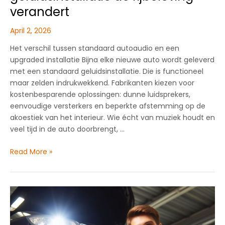
verandert
April 2, 2026
Het verschil tussen standaard autoaudio en een
upgraded installatie Bijna elke nieuwe auto wordt geleverd
met een standaard geluidsinstallatie. Die is functioneel
maar zelden indrukwekkend. Fabrikanten kiezen voor
kostenbesparende oplossingen: dunne luidsprekers,
eenvoudige versterkers en beperkte afstemming op de
akoestiek van het interieur. Wie écht van muziek houdt en
veel tijd in de auto doorbrengt, …
Autoaudio:
Read More »
hoe
een
goede
geluidsinstallatie
de
rijbeleving