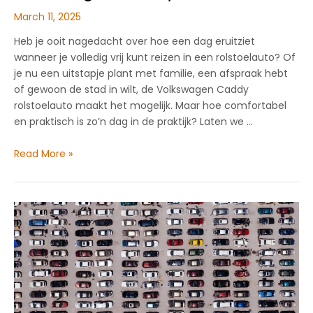
March 11, 2025
Heb je ooit nagedacht over hoe een dag eruitziet
wanneer je volledig vrij kunt reizen in een rolstoelauto? Of
je nu een uitstapje plant met familie, een afspraak hebt
of gewoon de stad in wilt, de Volkswagen Caddy
rolstoelauto maakt het mogelijk. Maar hoe comfortabel
en praktisch is zo’n dag in de praktijk? Laten we …
Een
Read More »
dag
op
pad
met
de
Volkswagen
Caddy
rolstoelauto