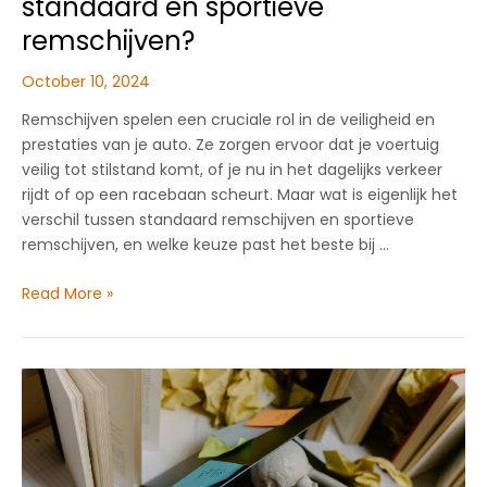
standaard en sportieve
remschijven?
October 10, 2024
Remschijven spelen een cruciale rol in de veiligheid en
prestaties van je auto. Ze zorgen ervoor dat je voertuig
veilig tot stilstand komt, of je nu in het dagelijks verkeer
rijdt of op een racebaan scheurt. Maar wat is eigenlijk het
verschil tussen standaard remschijven en sportieve
remschijven, en welke keuze past het beste bij …
Wat
Read More »
zijn
de
verschillen
tussen
standaard
en
sportieve