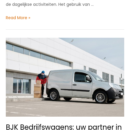
de dagelijkse activiteiten. Het gebruik van …
Heftruck
Read More »
op
de
werkvloer
BJK Bedrijfswagens: uw partner in