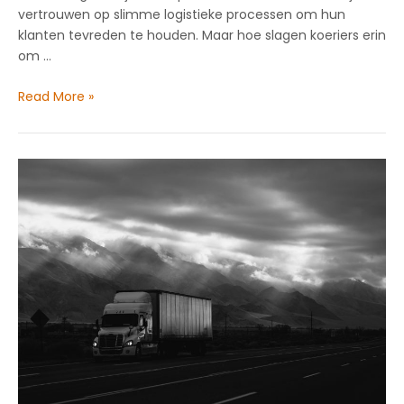
vertrouwen op slimme logistieke processen om hun
klanten tevreden te houden. Maar hoe slagen koeriers erin
om …
Hoe
Read More »
koeriersdiensten
razendsnel
pakketten
bezorgen