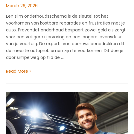
March 26, 2026
Een slim onderhoudsschema is de sleutel tot het
voorkomen van kostbare reparaties en frustraties met je
auto. Preventief onderhoud bespaart zowel geld als zorgt
voor een veiligere rijervaring en een langere levensduur
van je voertuig. De experts van carnews benadrukken dit:
de meeste autoproblemen zijn te voorkomen. Dit doe je
door simpelweg op tijd de …
Slim
Read More »
onderhoudsschema
voor
autoliefhebbers
met
carnews
advies