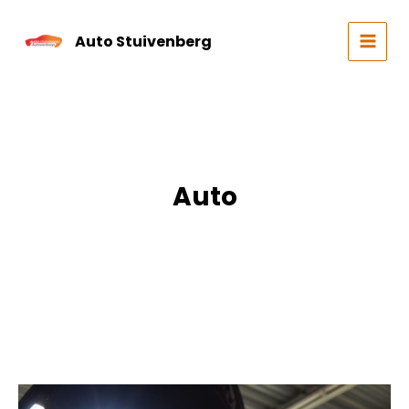
Skip
to
Auto Stuivenberg
content
MAIN
MEN
Auto