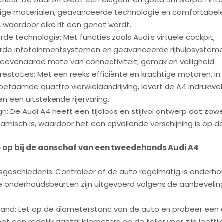
ge materialen, geavanceerde technologie en comfortabel
, waardoor elke rit een genot wordt.
e technologie: Met functies zoals Audi’s virtuele cockpit,
de infotainmentsystemen en geavanceerde rijhulpsysteme
eëvenaarde mate van connectiviteit, gemak en veiligheid.
restaties: Met een reeks efficiënte en krachtige motoren, i
befaamde quattro vierwielaandrijving, levert de A4 indrukw
en een uitstekende rijervaring.
sign: De Audi A4 heeft een tijdloos en stijlvol ontwerp dat zow
amisch is, waardoor het een opvallende verschijning is op d
e op bij de aanschaf van een tweedehands Audi A4
geschiedenis: Controleer of de auto regelmatig is onderho
te onderhoudsbeurten zijn uitgevoerd volgens de aanbeveli
tand: Let op de kilometerstand van de auto en probeer een
t een redelijk aantal kilometers op de teller voor zijn leefti