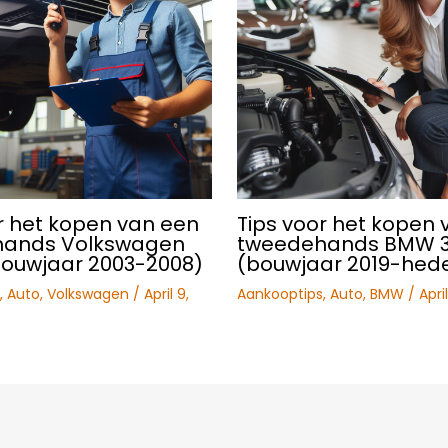
r het kopen van een
Tips voor het kopen 
hands Volkswagen
tweedehands BMW 3 
bouwjaar 2003-2008)
(bouwjaar 2019-hed
,
Auto
,
Volkswagen
/
April 9,
Aankooptips
,
Auto
,
BMW
/
Apri