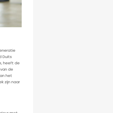
eneratie
 Duits
, heeft de
 van de
van het
k zijn naar
erieur met