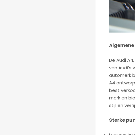
Algemene i
De Audi A4
van Audi’s
automerk b
A4 ontworpe
best verko
merk en bie
stijl en verfi
Sterke pun
Luxueus int