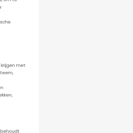
e
ische
krijgen met
steem,
en
ekken,
e behoudt