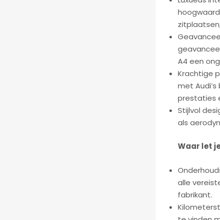
hoogwaardi
zitplaatsen
Geavanceerd
geavanceer
A4 een ong
Krachtige p
met Audi’s 
prestaties 
Stijlvol de
als aerodyn
Waar let j
Onderhouds
alle vereis
fabrikant.
Kilometers
te vinden me