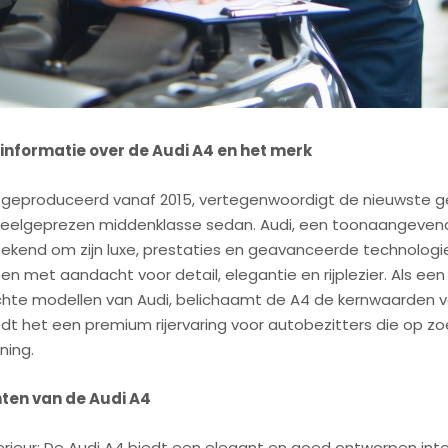
nformatie over de Audi A4 en het merk
, geproduceerd vanaf 2015, vertegenwoordigt de nieuwste g
 veelgeprezen middenklasse sedan. Audi, een toonaangevend
ekend om zijn luxe, prestaties en geavanceerde technologie
n met aandacht voor detail, elegantie en rijplezier. Als een
chte modellen van Audi, belichaamt de A4 de kernwaarden 
dt het een premium rijervaring voor autobezitters die op zoe
jning.
ten van de Audi A4
erieur: De Audi A4 biedt een elegant en goed ontworpen int