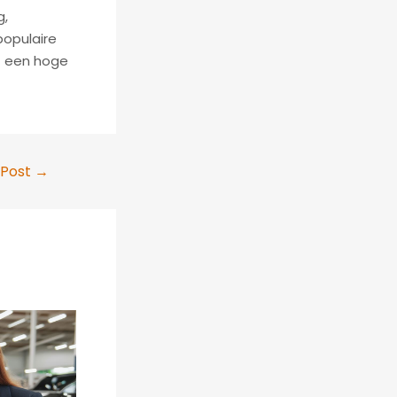
g,
populaire
t een hoge
 Post
→