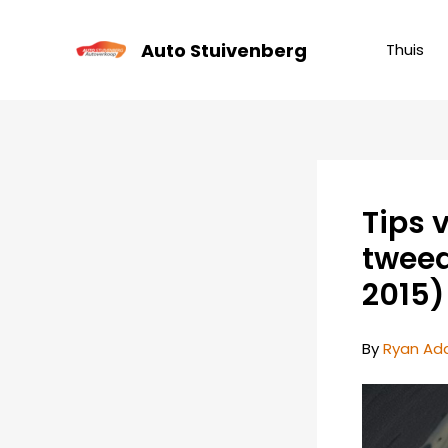
Skip
to
Auto Stuivenberg
Thuis
content
Tips 
tweed
2015)
By
Ryan A