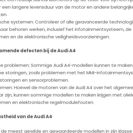
 een langere levensduur van de motor en andere belangrijk
en.
sche systemen: Controleer of alle geavanceerde technolog
aar behoren werken, inclusief het infotainmentsysteem, de
emen en de elektronische veiligheidsvoorzieningen.
omende defecten bij de Audi A4
che problemen: Sommige Audi A4-modellen kunnen te maken 
che storingen, zoals problemen met het MMI-infotainmentsy
 storingen en sensorproblemen.
emen: Hoewel de motoren van de Audi A4 over het algeme
 zijn, kunnen sommige modellen te maken krijgen met oliel
emen en elektronische regelmodulefouten.
stheid van de Audi A4
n de meest gewilde en gewaardeerde modellen in zijn klass