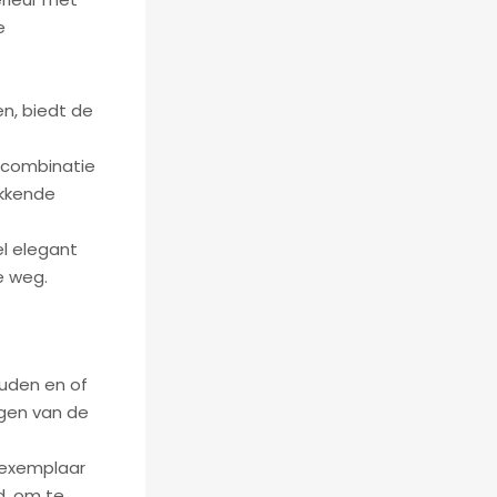
e
n, biedt de
n combinatie
ekkende
el elegant
e weg.
uden en of
ngen van de
 exemplaar
jd, om te