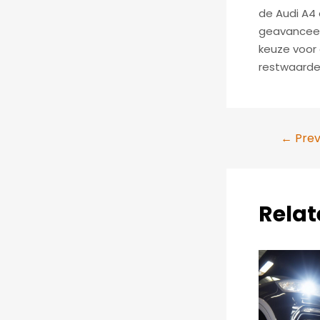
de Audi A4 
geavanceerd
keuze voor
restwaarde
Post
←
Prev
navigation
Relat