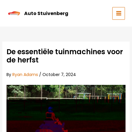
Skip
to
Auto Stuivenberg
content
MAIN
MEN
De essentiële tuinmachines voor
de herfst
By
Ryan Adams
/
October 7, 2024