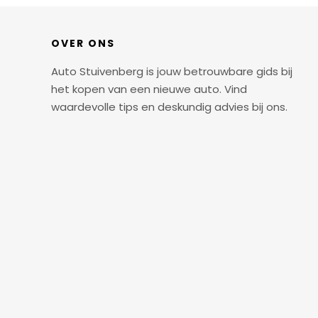
van
een
tweedehands
OVER ONS
Audi
Auto Stuivenberg is jouw betrouwbare gids bij
A4
het kopen van een nieuwe auto. Vind
(bouwjaar
waardevolle tips en deskundig advies bij ons.
vanaf
2015)