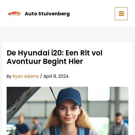
Skip
to
Auto Stuivenberg
content
MAIN
MEN
De Hyundai i20: Een Rit vol
Avontuur Begint Hier
By
Ryan Adams
/
April 9, 2024