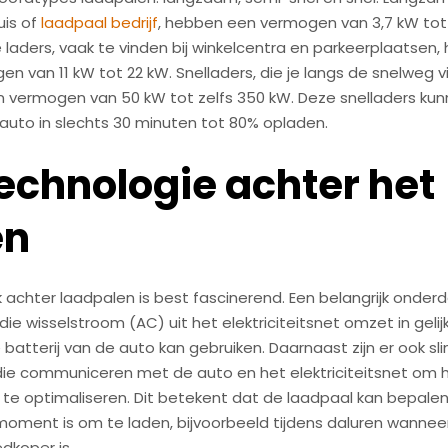
uis of
laadpaal bedrijf
, hebben een vermogen van 3,7 kW tot 
 laders, vaak te vinden bij winkelcentra en parkeerplaatsen
n van 11 kW tot 22 kW. Snelladers, die je langs de snelweg v
 vermogen van 50 kW tot zelfs 350 kW. Deze snelladers ku
 auto in slechts 30 minuten tot 80% opladen.
echnologie achter het
en
 achter laadpalen is best fascinerend. Een belangrijk onderd
ie wisselstroom (AC) uit het elektriciteitsnet omzet in geli
 batterij van de auto kan gebruiken. Daarnaast zijn er ook s
die communiceren met de auto en het elektriciteitsnet om 
 te optimaliseren. Dit betekent dat de laadpaal kan bepale
oment is om te laden, bijvoorbeeld tijdens daluren wannee
dkoper is.