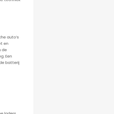
che auto’s
et en
n de
g. Een
de batterij
e laders,