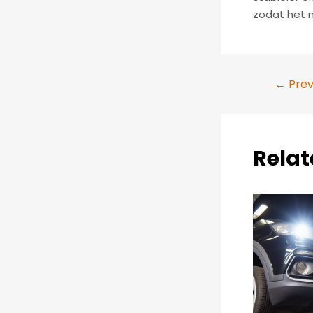
zodat het m
Post
←
Prev
navigation
Relat