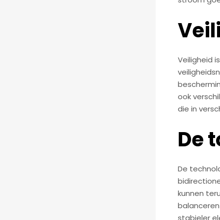
Vei
Veiligheid 
veiligheids
bescherming
ook verschi
die in vers
De 
De technolo
bidirection
kunnen teru
balanceren 
stabieler e