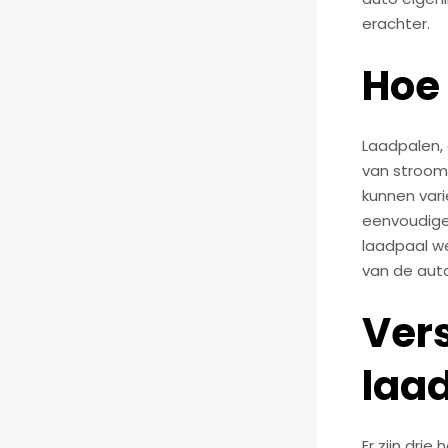
erachter.
Hoe
Laadpalen, 
van stroom 
kunnen vari
eenvoudige
laadpaal we
van de auto
Vers
laa
Er zijn dri