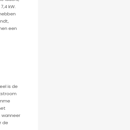
7,4 kW.
, hebben
indt,
nnen een
eel is de
jkstroom
limme
het
n wanneer
r de