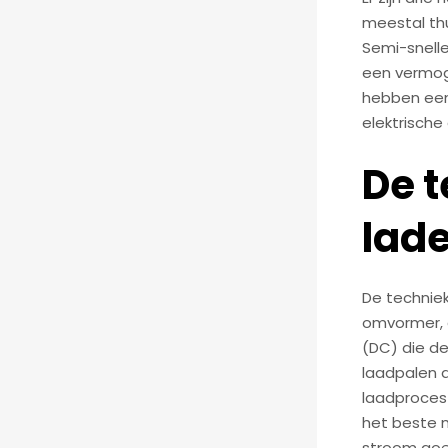
meestal th
Semi-snelle
een vermoge
hebben een
elektrische
De t
lad
De techniek
omvormer, d
(DC) die de
laadpalen 
laadproces
het beste m
stroom goe