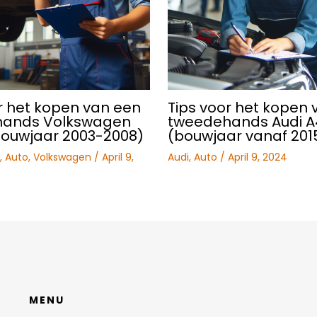
r het kopen van een
Tips voor het kopen 
hands Volkswagen
tweedehands Audi A
bouwjaar 2003-2008)
(bouwjaar vanaf 201
,
Auto
,
Volkswagen
/
April 9,
Audi
,
Auto
/
April 9, 2024
MENU