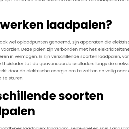
 werken laadpalen?
ook wel oplaadpunten genoemd, zijn apparaten die elektris
voorzien. Deze palen zijn verbonden met het elektriciteitsn
ëren in vermogen. Er zijn verschillende soorten laadpalen, va
 thuislader tot de geavanceerde snelladers langs de snelwe
rkt door de elektrische energie om te zetten en veilig naar 
 te sturen.
chillende soorten
dpalen
e hoofdtypes laadpalen: langzaam, semi-snel en snel. Langzam