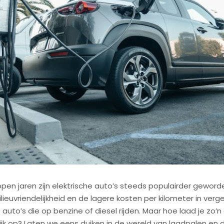
open jaren zijn elektrische auto’s steeds populairder geword
lieuvriendelijkheid en de lagere kosten per kilometer in verge
 auto’s die op benzine of diesel rijden. Maar hoe laad je zo’n
ijk op? Laten we eens duiken in de wereld van laadpalen en 