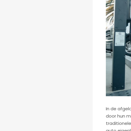
In de afgel
door hun mi
traditionele
auto eigenl