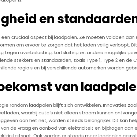
ligheid en standaarde
is een cruciaal aspect bij laadpalen. Ze moeten voldoen aan s
normen om ervoor te zorgen dat het laden veilig verloopt. D
 tegen overbelasting, kortsluiting en andere mogelijke gevar
llende stekkers en standaarden, zoals Type 1, Type 2 en de 
chillende regio’s en bij verschillende automerken worden gebru
toekomst van laadpal
gie rondom laadpalen blijft zich ontwikkelen. Innovaties zoa
eel laden, waarbij auto’s niet alleen stroom kunnen ontvan
ggeven aan het net, worden steeds belangrijker. Dit kan help
van de vraag en aanbod van elektriciteit en bijdragen aan 
lektriciteitsnet. Ook worden er steeds meer laadpalen geïnst