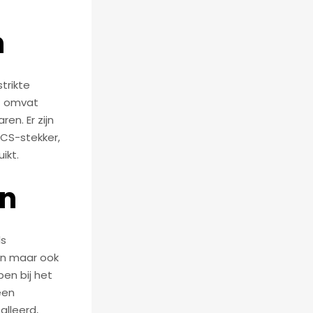
n
trikte
it omvat
en. Er zijn
CCS-stekker,
ikt.
en
ls
gen maar ook
en bij het
een
alleerd,