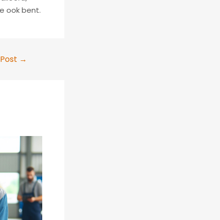
e ook bent.
 Post
→