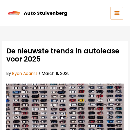
Skip
to
Auto Stuivenberg
content
MAIN
MEN
De nieuwste trends in autolease
voor 2025
By
Ryan Adams
/
March 11, 2025