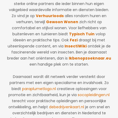
sterke online partners die ieder binnen hun eigen
vakgebied waardevolle informatie en diensten bieden.
Zo vind je op
Verhuurloods
alles rondom huren en
verhuren, terwijl
Gewoon Wonen
zich richt op
comfortabel en stijlvol wonen. Voor liefhebbers van
buitenleven en tuinieren biedt
Typisch Tuin
volop
ideeën en praktische tips. Ook
Fezi
draagt bij met
uiteenlopende content, en via
InsectiWiki
ontdek je de
fascinerende wereld van insecten. Ben je daarnaast
breder aan het oriënteren, dan is
Ikbenopzoeknaar.eu
een handige plek om te starten.
Daarnaast wordt dit netwerk verder versterkt door
partners met een eigen specialisme en invalshoek. Zo
biedt
paraplumetlogo.nl
creatieve oplossingen voor
promotie en zichtbaarheid, kun je via
socopleidingen.nl
terecht voor praktische opleidingen en persoonlijke
ontwikkeling, en helpt
debedrijvenkaart.nl
je om snel en
overzichtelijk bedrijven en diensten in Nederland te