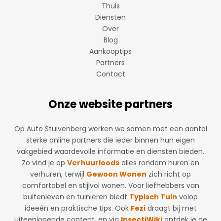
Thuis
Diensten
Over
Blog
Aankooptips
Partners
Contact
Onze website partners
Op Auto Stuivenberg werken we samen met een aantal
sterke online partners die ieder binnen hun eigen
vakgebied waardevolle informatie en diensten bieden.
Zo vind je op
Verhuurloods
alles rondom huren en
verhuren, terwijl
Gewoon Wonen
zich richt op
comfortabel en stijlvol wonen. Voor liefhebbers van
buitenleven en tuinieren biedt
Typisch Tuin
volop
ideeën en praktische tips. Ook
Fezi
draagt bij met
uiteenlopende content, en via
InsectiWiki
ontdek je de