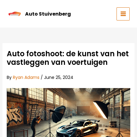
Skip
to
Auto Stuivenberg
content
MAIN
MEN
Auto fotoshoot: de kunst van het
vastleggen van voertuigen
By
Ryan Adams
/
June 25, 2024