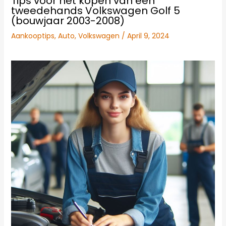
Tips voor het kopen van een
tweedehands Volkswagen Golf 5
(bouwjaar 2003-2008)
Aankooptips
,
Auto
,
Volkswagen
/
April 9, 2024