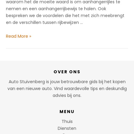
waarom het de moeite waard is om aanhangerrijles te
nemen en een aanhangerrijbewijs te halen. Ook
bespreken we de voordelen die het met zich meebrengt
en de verschillen tussen rijbewijzen …
Waarom
Read More »
een
aanhangerrijbewijs
halen?
OVER ONS
Auto Stuivenberg is jouw betrouwbare gids bij het kopen
van een nieuwe auto. Vind waardevolle tips en deskundig
advies bij ons.
MENU
Thuis
Diensten