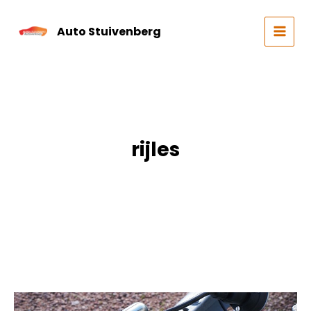
Skip
to
Auto Stuivenberg
content
MAIN
MEN
rijles